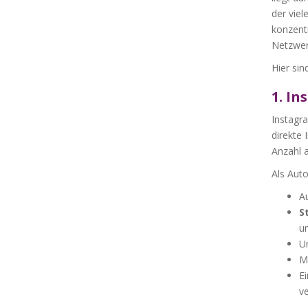
der viel
konzentr
Netzwerk
Hier sin
1. In
Instagra
direkte 
Anzahl a
Als Auto
A
S
u
U
M
Ei
ve