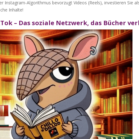
r Instagram-Algorithmus bevorzugt Videos (Reels), investieren Sie al
che Inhalte!
kTok – Das soziale Netzwerk, das Bücher ve