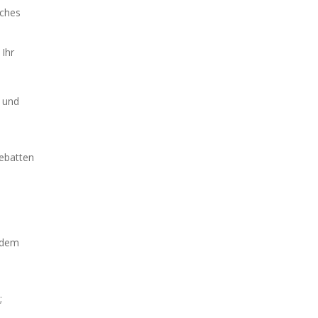
sches
 Ihr
 und
Debatten
 dem
;