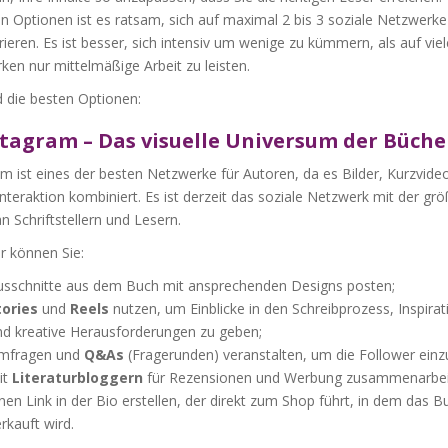
en Optionen ist es ratsam, sich auf maximal 2 bis 3 soziale Netzwerke
ieren. Es ist besser, sich intensiv um wenige zu kümmern, als auf vie
en nur mittelmäßige Arbeit zu leisten.
d die besten Optionen:
stagram – Das visuelle Universum der Büche
m ist eines der besten Netzwerke für Autoren, da es Bilder, Kurzvide
Interaktion kombiniert. Es ist derzeit das soziale Netzwerk mit der gr
n Schriftstellern und Lesern.
r können Sie:
usschnitte aus dem Buch mit ansprechenden Designs posten;
tories
und
Reels
nutzen, um Einblicke in den Schreibprozess, Inspira
nd kreative Herausforderungen zu geben;
mfragen und
Q&As
(Fragerunden) veranstalten, um die Follower einz
it
Literaturbloggern
für Rezensionen und Werbung zusammenarbei
nen Link in der Bio erstellen, der direkt zum Shop führt, in dem das B
rkauft wird.