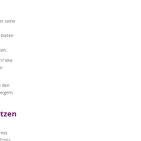
er seine
bieten
ken.
en? Wie
en
n den
eigern.
utzen
mnis
 Trotz