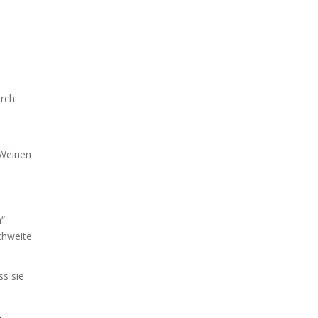
urch
 Weinen
“.
ichweite
ss sie