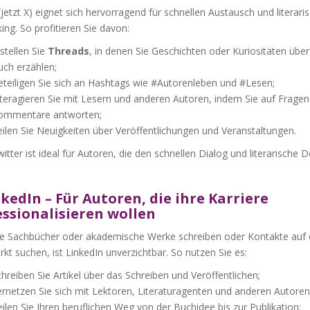
(jetzt X) eignet sich hervorragend für schnellen Austausch und literari
ng. So profitieren Sie davon:
stellen Sie
Threads
, in denen Sie Geschichten oder Kuriositäten über
uch erzählen;
teiligen Sie sich an Hashtags wie #Autorenleben und #Lesen;
teragieren Sie mit Lesern und anderen Autoren, indem Sie auf Fragen
ommentare antworten;
ilen Sie Neuigkeiten über Veröffentlichungen und Veranstaltungen.
itter ist ideal für Autoren, die den schnellen Dialog und literarische 
nkedIn – Für Autoren, die ihre Karriere
ssionalisieren wollen
e Sachbücher oder akademische Werke schreiben oder Kontakte auf
t suchen, ist LinkedIn unverzichtbar. So nutzen Sie es:
hreiben Sie Artikel über das Schreiben und Veröffentlichen;
rnetzen Sie sich mit Lektoren, Literaturagenten und anderen Autoren
ilen Sie Ihren beruflichen Weg von der Buchidee bis zur Publikation;