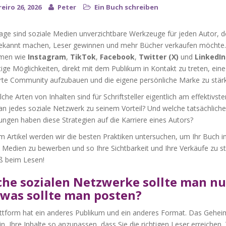
eiro 26, 2026
Peter
Ein Buch schreiben
age sind soziale Medien unverzichtbare Werkzeuge für jeden Autor, d
bekannt machen, Leser gewinnen und mehr Bücher verkaufen möchte.
rmen wie
Instagram
,
TikTok
,
Facebook
,
Twitter (X)
und
LinkedIn
tige Möglichkeiten, direkt mit dem Publikum in Kontakt zu treten, eine
rte Community aufzubauen und die eigene persönliche Marke zu stär
che Arten von Inhalten sind für Schriftsteller eigentlich am effektivst
an jedes soziale Netzwerk zu seinem Vorteil? Und welche tatsächlich
ngen haben diese Strategien auf die Karriere eines Autors?
m Artikel werden wir die besten Praktiken untersuchen, um Ihr Buch i
 Medien zu bewerben und so Ihre Sichtbarkeit und Ihre Verkäufe zu st
aß beim Lesen!
he sozialen Netzwerke sollte man n
was sollte man posten?
attform hat ein anderes Publikum und ein anderes Format. Das Gehei
rin, Ihre Inhalte so anzupassen, dass Sie die richtigen Leser erreichen.