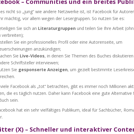
acebook – Communities und ein breites Publ
es nicht so „jung“ wie andere Netzwerke ist, ist Facebook für Autor
hr mächtig, vor allem wegen der Lesergruppen. So nutzen Sie es:
teiligen Sie sich an
Literaturgruppen
und teilen Sie Ihre Arbeit (o
 verbreiten);
stellen Sie ein professionelles Profil oder eine Autorenseite, um
euerscheinungen anzukündigen;
achen Sie
Live-Videos
, in denen Sie Themen des Buches diskutieren
dere Schriftsteller interviewen;
utzen Sie
gesponserte Anzeigen
, um gezielt bestimmte Leserkreis
reichen.
iele Facebook als „tot“ betrachten, gibt es immer noch Millionen akt
, die es täglich nutzen. Daher kann Facebook eine gute Alternative f
Buch sein.
cebook hat ein sehr vielfältiges Publikum, ideal für Sachbücher, Ro
r.
itter (X) – Schneller und interaktiver Conte