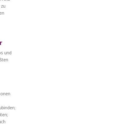
 zu
len
r
os und
ößten
tionen
ubinden;
ten;
uch