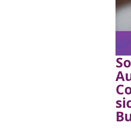
So
Au
Co
si
B