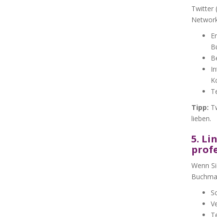
Twitter 
Networki
Er
B
Be
In
K
Te
Tipp:
Tw
lieben.
5. Li
profe
Wenn Si
Buchmark
Sc
Ve
Te