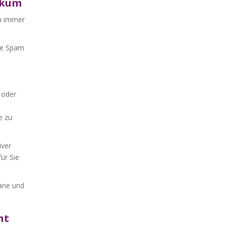
ikum
en immer
hne Spam
 oder
e zu
iver
ür Sie
mane und
nt