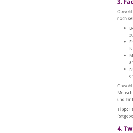
3. F
Obwohl 
noch se
Be
zu
Er
N
M
an
N
er
Obwohl v
Menschen
und Ihr 
Tipp:
Fa
Ratgebe
4. Tw