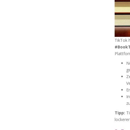
TikTok 
#Book
Plattfor
N
g
Ze
Ve
Er
In
zu
Tipp:
Ti
lockerer 