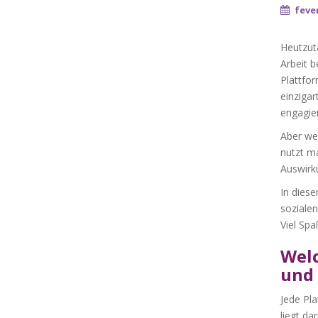
fever
Heutzut
Arbeit 
Plattfo
einzigar
engagie
Aber wel
nutzt m
Auswirku
In diese
sozialen
Viel Sp
Welc
und 
Jede Pl
liegt da