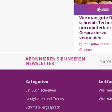
Wie man gute D
schreibt: Techn
um roboterhaft
Gespräche zu
vermeiden
2 de julho de 2026
Peter
ABONNIEREN SIE UNSEREN
NEWSLETTER
Kategorien
Leitfa
Ein Buch schreiben
Wie man 
Neuigkeiten und Trends
Wie man
Schriftstellergespräch