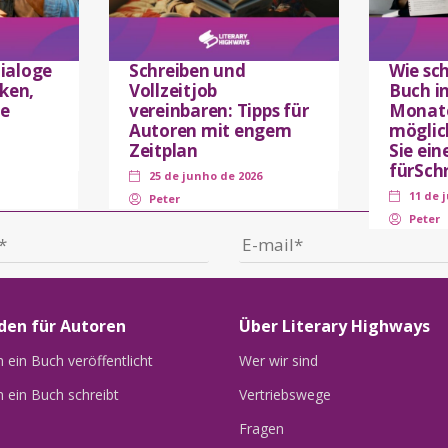
ialoge
Schreiben und
Wie sc
iken,
Vollzeitjob
Buch i
e
vereinbaren: Tipps für
Monate
Autoren mit engem
möglic
Zeitplan
Sie ein
fürSchr
25 de junho de 2026
11 de 
Peter
Peter
den für Autoren
Über Literary Highways
ein Buch veröffentlicht
Wer wir sind
 ein Buch schreibt
Vertriebswege
Fragen