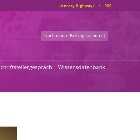
Literary Highways
RSS
Schriftstellergespräch
Wissensdatenbank