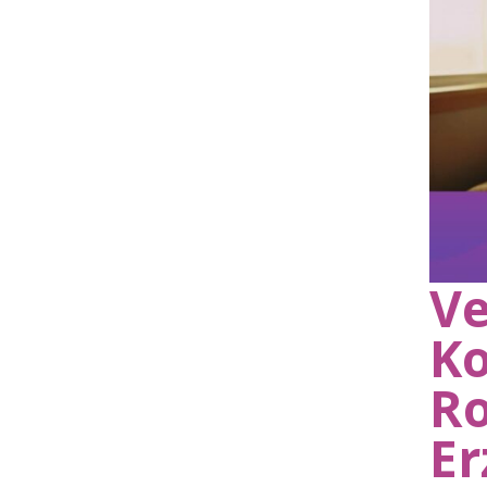
Ve
Ko
Ro
Er