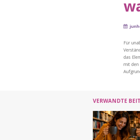
wa
junho
Für una
Verständ
das Ele
mit den 
Aufgrund
VERWANDTE BEI