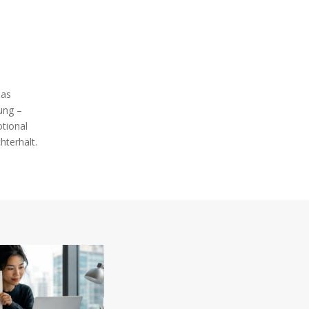
das
ung –
tional
hterhält.