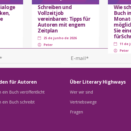
ialoge
Schreiben und
Wie sc
iken,
Vollzeitjob
Buch i
e
vereinbaren: Tipps für
Monate
Autoren mit engem
möglic
Zeitplan
Sie ein
fürSchr
25 de junho de 2026
11 de 
Peter
Peter
den für Autoren
Über Literary Highways
ein Buch veröffentlicht
Wer wir sind
 ein Buch schreibt
Vertriebswege
Fragen