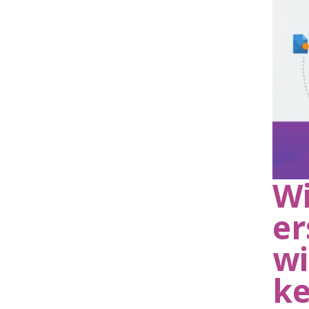
Wi
er
wi
k